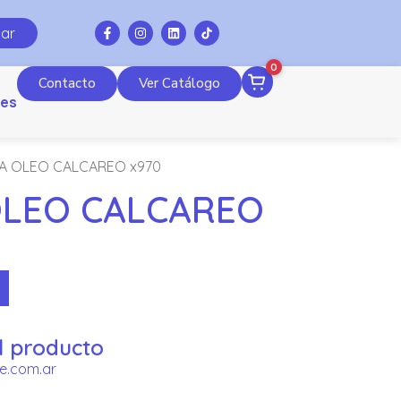
ar
0
Contacto
Ver Catálogo
es
A OLEO CALCAREO x970
OLEO CALCAREO
l producto
e.com.ar