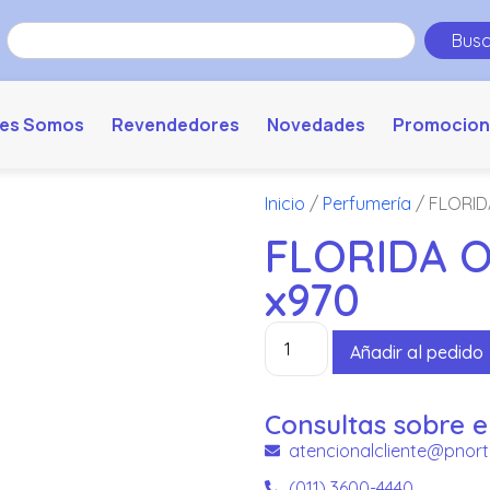
Busc
es Somos
Revendedores
Novedades
Promocion
Inicio
/
Perfumería
/ FLORID
FLORIDA 
x970
Añadir al pedido
Consultas sobre e
atencionalcliente@pnort
(011) 3600-4440