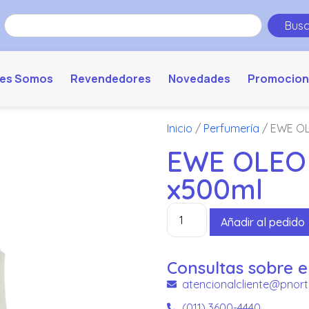
Busc
es Somos
Revendedores
Novedades
Promocion
Inicio
/
Perfumería
/ EWE O
EWE OLEO
x500ml
Añadir al pedido
Consultas sobre e
atencionalcliente@pnort
(011) 3600-4440