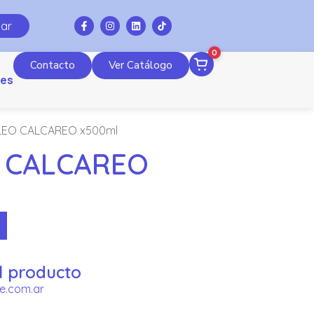
ar
0
Contacto
Ver Catálogo
es
LEO CALCAREO x500ml
 CALCAREO
l producto
e.com.ar