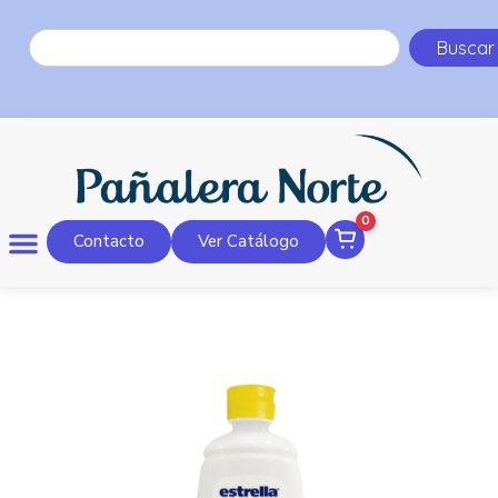
Buscar
0
Contacto
Ver Catálogo