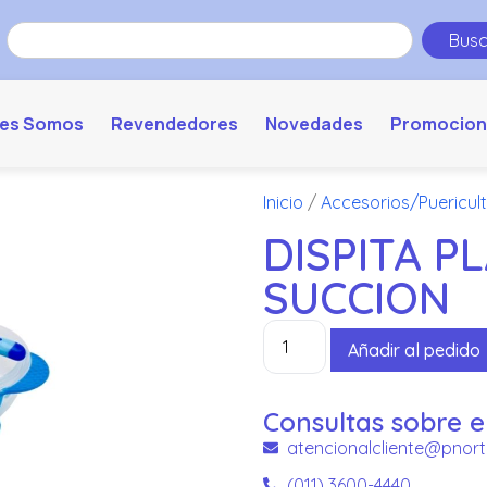
Busc
es Somos
Revendedores
Novedades
Promocion
Inicio
/
Accesorios/Puericul
DISPITA P
SUCCION
Añadir al pedido
Consultas sobre e
atencionalcliente@pnort
(011) 3600-4440