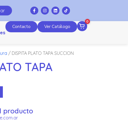
ar
0
Contacto
Ver Catálogo
es
tura
/ DISPITA PLATO TAPA SUCCION
LATO TAPA
l producto
e.com.ar