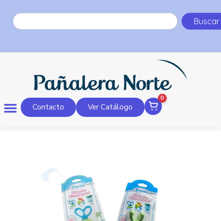
Buscar
0
Contacto
Ver Catálogo