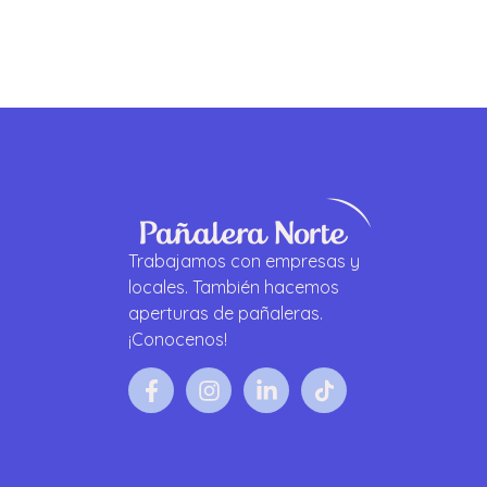
Trabajamos con empresas y
locales. También hacemos
aperturas de pañaleras.
¡Conocenos!