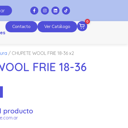
ar
0
Contacto
Ver Catálogo
es
tura
/ CHUPETE WOOL FRIE 18-36 x2
OOL FRIE 18-36
l producto
e.com.ar