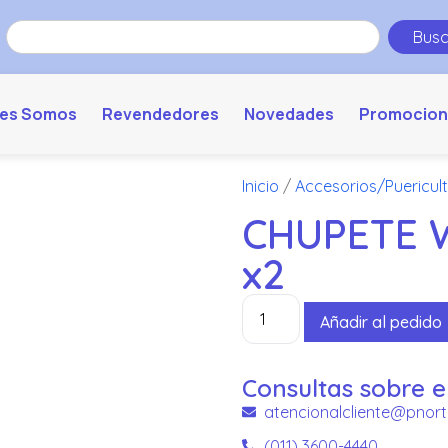
Busc
es Somos
Revendedores
Novedades
Promocion
Inicio
/
Accesorios/Puericul
CHUPETE W
x2
Añadir al pedido
Consultas sobre e
atencionalcliente@pnort
(011) 3600-4440