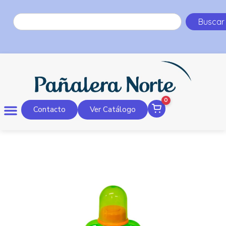
Buscar
0
Contacto
Ver Catálogo