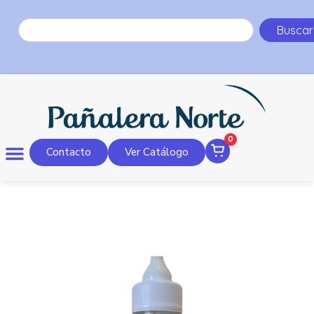
Buscar
0
Contacto
Ver Catálogo