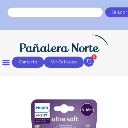
Buscar
0
Contacto
Ver Catálogo