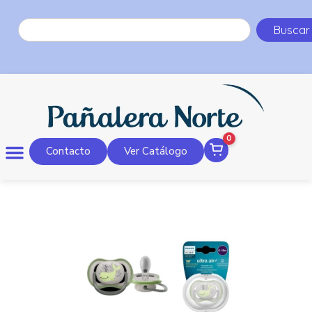
Buscar
0
Contacto
Ver Catálogo