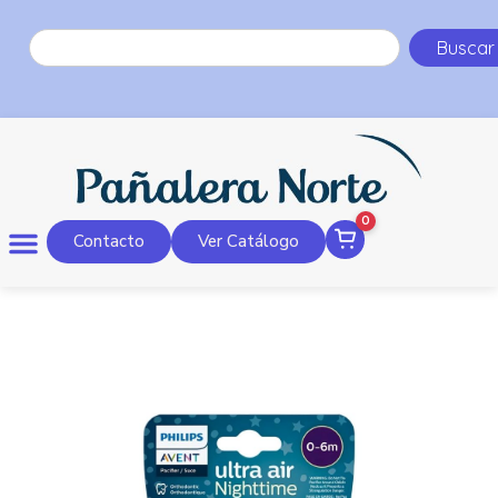
Buscar
0
Contacto
Ver Catálogo