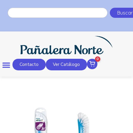
Buscar
0
Contacto
Ver Catálogo