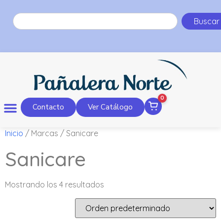
Buscar
0
Contacto
Ver Catálogo
Inicio
/ Marcas / Sanicare
Sanicare
Mostrando los 4 resultados