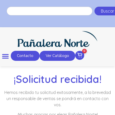
Buscar
0
Contacto
Ver Catálogo
¡Solicitud recibida!
Hemos recibido tu solicitud exitosamente, a la brevedad
un responsable de ventas se pondrá en contacto con
vos.
¡Muchas gracias por elegir Pañalera Norte!